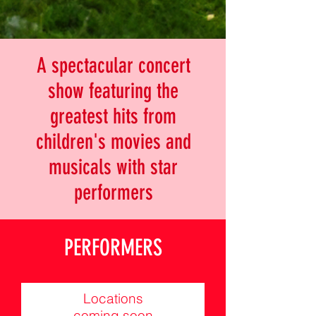
A spectacular concert
show featuring the
greatest hits from
children's movies and
musicals with star
performers
PERFORMERS
Locations
coming soon