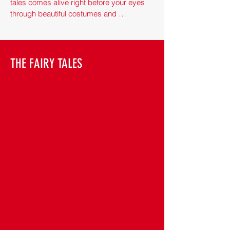
tales comes alive right before your eyes 
through beautiful costumes and 
enchanting animation on giant LED walls.

Children should be introduced to the world 
of music and theater at the earliest age 
THE FAIRY TALES
possible in a way that speaks to them, 
with 21st century visual experience, 
dynamism and technical expertise, but 
without compromising on artistic value. 
This thrilling production addresses the 
generation of the future, providing an 
escape from the false values presented 
by today's increasingly digital world."

Pál Feke, director & producer