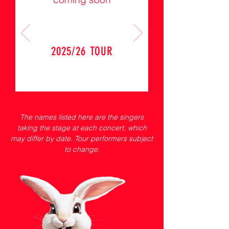
2025/26 TOUR
The names listed here are the singers
taking the stage at each concert, which
may differ by date.
Tour performers subject
to change.