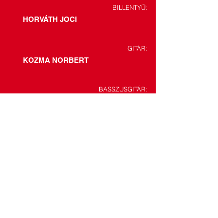
BILLENTYŰ:
HORVÁTH JOCI
GITÁR:
KOZMA NORBERT
BASSZUSGITÁR:
KÖPÖNCEI DÁNIEL
DOB:
BRANDENBURG MÁTÉ